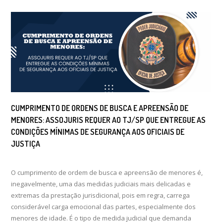
CUMPRIMENTO DE ORDENS DE BUSCA E APREENSÃO DE
MENORES: ASSOJURIS REQUER AO TJ/SP QUE ENTREGUE AS
CONDIÇÕES MÍNIMAS DE SEGURANÇA AOS OFICIAIS DE
JUSTIÇA
O cumprimento de ordem de busca e apreensão de menores é,
inegavelmente, uma das medidas judiciais mais delicadas e
extremas da prestação jurisdicional, pois em regra, carrega
considerável carga emocional das partes, especialmente dos
menores de idade. É o tipo de medida judicial que demanda