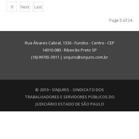
Prev
9
Next
Last
ious
›
»
Page 5 of 24
Rua Álvares Cabral, 1336 - Fundos - Centro - CEP
14010-080 - Ribeirão Preto SP
(16) 99765-3911
|
sinjuris@sinjuris.com.br
© 2019 • SINJURIS - SINDICATO DOS
TRABALHADORES E SERVIDORES PÚBLICOS DO
JUDICIÁRIO ESTADO DE SÃO PAULO